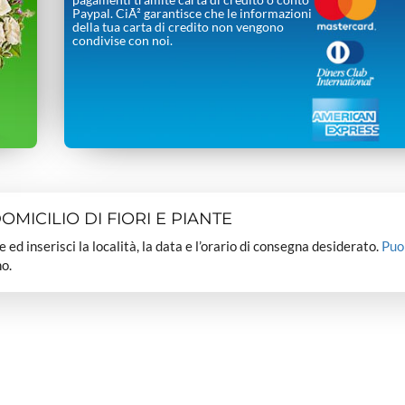
Paypal. CiÃ² garantisce che le informazioni
della tua carta di credito non vengono
condivise con noi.
MICILIO DI FIORI E PIANTE
dee ed inserisci la località, la data e l’orario di consegna desiderato.
Puo
o.