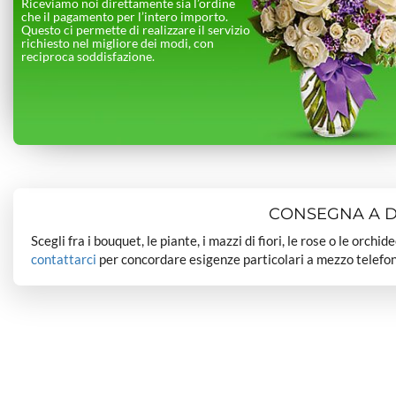
Riceviamo noi direttamente sia l’ordine
che il pagamento per l’intero importo.
Questo ci permette di realizzare il servizio
richiesto nel migliore dei modi, con
reciproca soddisfazione.
CONSEGNA A DO
Scegli fra i bouquet, le piante, i mazzi di fiori, le rose o le orchi
contattarci
per concordare esigenze particolari a mezzo telefon