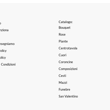
Catalogo:
o
Bouquet
nziona
Rose
Piante
nsegniamo
Centrotavola
olicy
Cuori
licy
Coroncine
 Condizioni
Composizioni
Cesti
Mazzi
Funebre
San Valentino